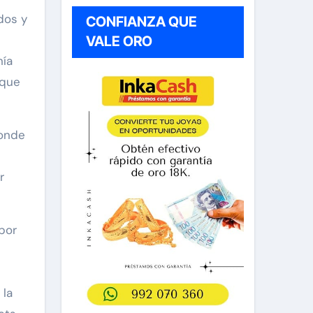
dos y
CONFIANZA QUE
VALE ORO
nía
 que
donde
r
por
 la