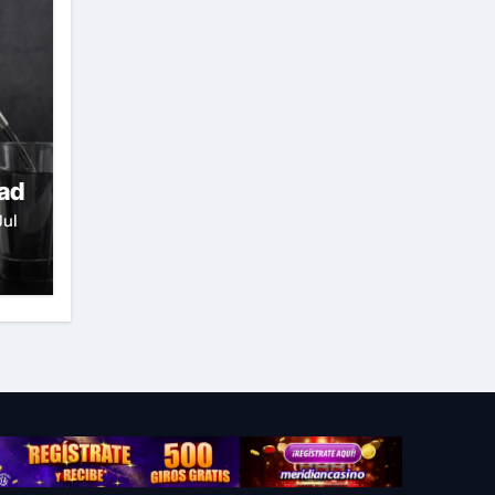
dad
Jul