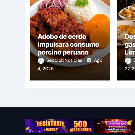
Adobo de cerdo
Do
impulsará consumo
ga
porcino peruano
Lim
Fie
SeccioNNoticias
Ago
4, 2026
27, 