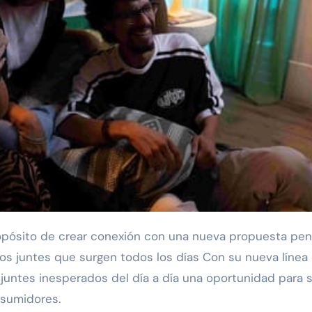
 los juntes que surgen todos los días Con su nueva línea
 juntes inesperados del día a día una oportunidad para s
nsumidores.