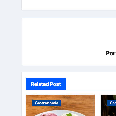
entradas
Po
Related Post
Gastronomía
Ga