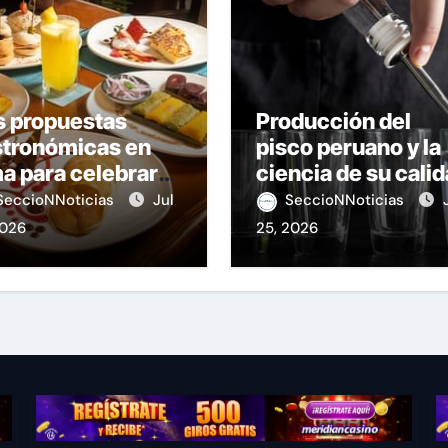
s propuestas
Producción del
stronómicas en
pisco peruano y la
a para celebrar
ciencia de su cali
stas Patrias
SeccioNNoticias
Jul
SeccioNNoticias
2026
25, 2026