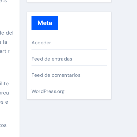
ets
Meta
le del
 la
Acceder
rtir
Feed de entradas
Feed de comentarios
lite
WordPress.org
arca
es e
tos