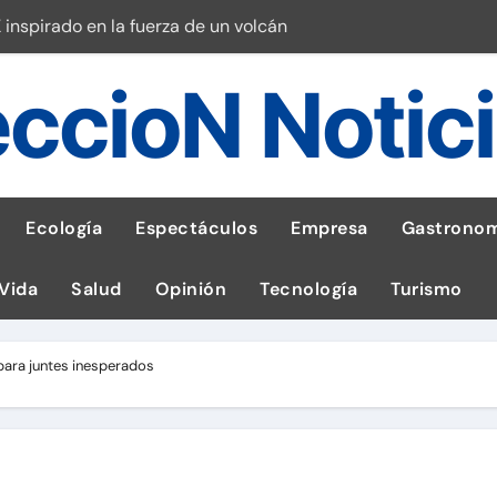
 inspirado en la fuerza de un volcán
entrega 1,600 equipos educativos
ccioN Notic
ogía impulsa la salud materna
las por ignorar distancias de seguridad
llega al Perú en Toulouse Lautrec
Ecología
Espectáculos
Empresa
Gastronom
rie Galaxy A en evento de K-Pop
 Vida
Salud
Opinión
Tecnología
Turismo
s en cáncer a nivel nacional
ed social Myspace a la web
para juntes inesperados
stal: ¡Descarga la app de Meridianbet y gana una jugada gratis 