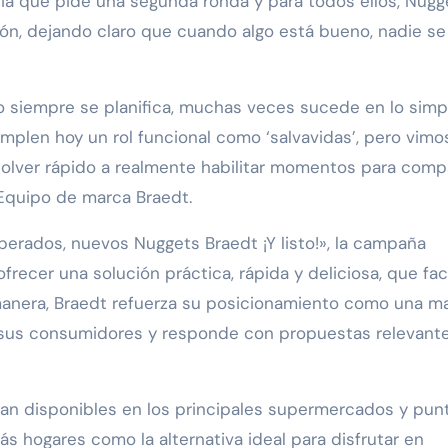
milia que pide una segunda ronda y para todos ellos, Nugg
ión, dejando claro que cuando algo está bueno, nadie se
 siempre se planifica, muchas veces sucede en lo simp
mplen hoy un rol funcional como ‘salvavidas’, pero vimos
solver rápido a realmente habilitar momentos para compa
 Equipo de marca Braedt.
perados, nuevos Nuggets Braedt ¡Y listo!», la campaña
frecer una solución práctica, rápida y deliciosa, que faci
manera, Braedt refuerza su posicionamiento como una m
 sus consumidores y responde con propuestas relevant
an disponibles en los principales supermercados y pun
s hogares como la alternativa ideal para disfrutar en