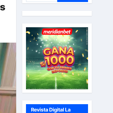
es
s
c
a
r
:
Revista Digital La