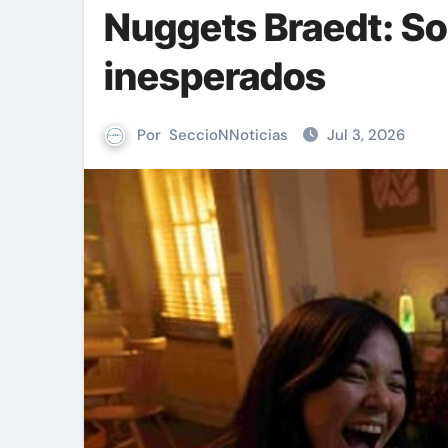
Nuggets Braedt: Sol
inesperados
Por
SeccioNNoticias
Jul 3, 2026