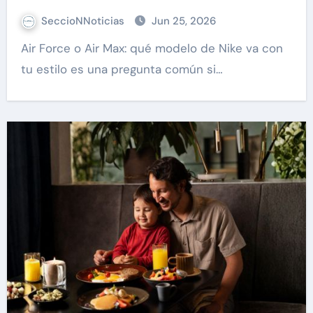
SeccioNNoticias
Jun 25, 2026
Air Force o Air Max: qué modelo de Nike va con
tu estilo es una pregunta común si…