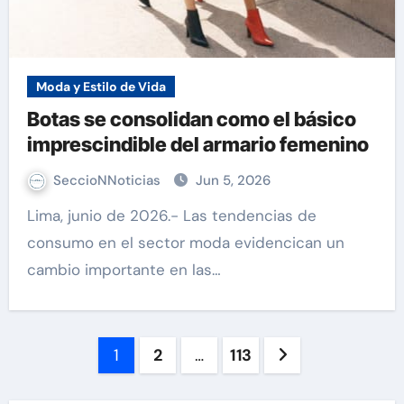
Moda y Estilo de Vida
Botas se consolidan como el básico
imprescindible del armario femenino
SeccioNNoticias
Jun 5, 2026
Lima, junio de 2026.- Las tendencias de
consumo en el sector moda evidencican un
cambio importante en las…
Paginación
1
2
…
113
de