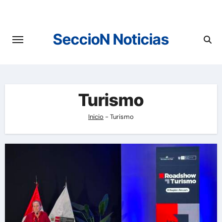
Saltar
al
contenido
SeccioN Noticias
Turismo
Inicio
-
Turismo