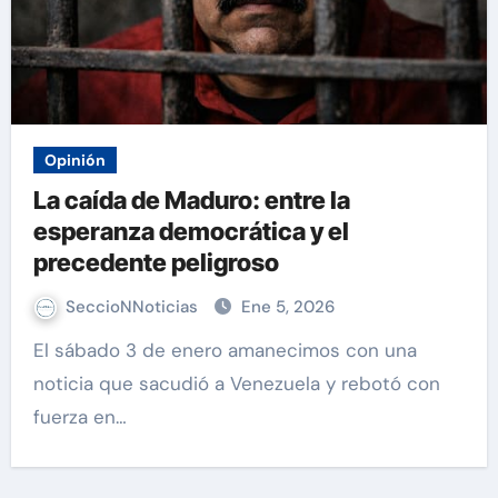
Opinión
La caída de Maduro: entre la
esperanza democrática y el
precedente peligroso
SeccioNNoticias
Ene 5, 2026
El sábado 3 de enero amanecimos con una
noticia que sacudió a Venezuela y rebotó con
fuerza en…