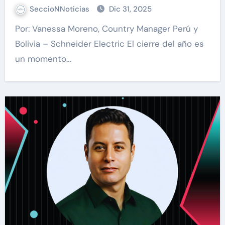
los objetivos del 2026
SeccioNNoticias
Dic 31, 2025
Por: Vanessa Moreno, Country Manager Perú y
Bolivia – Schneider Electric El cierre del año es
un momento…