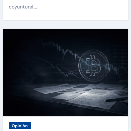
coyuntural.…
Opinión