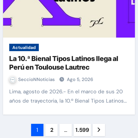
Actualidad
La 10.ª Bienal Tipos Latinos llega al
Perú en Toulouse Lautrec
SeccioNNoticias
Ago 5, 2026
Lima, agosto de 2026.- En el marco de sus 20
años de trayectoria, la 10.ª Bienal Tipos Latinos…
Paginación
1
2
…
1.599