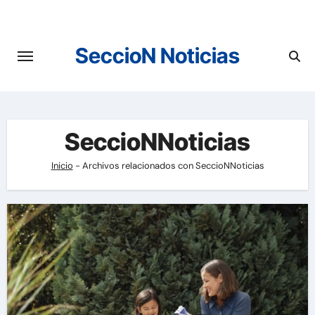
Saltar
al
contenido
SeccioN Noticias
SeccioNNoticias
Inicio
-
Archivos relacionados con SeccioNNoticias