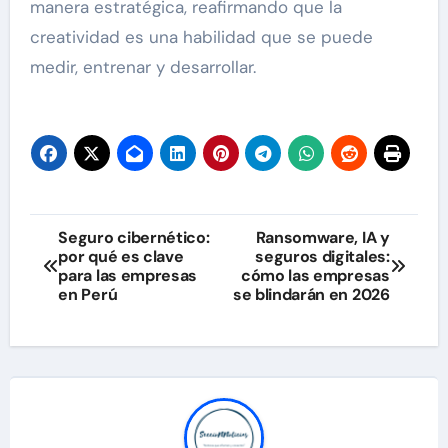
manera estratégica, reafirmando que la
creatividad es una habilidad que se puede
medir, entrenar y desarrollar.
Navegación
Seguro cibernético:
Ransomware, IA y
por qué es clave
seguros digitales:
de
para las empresas
cómo las empresas
en Perú
se blindarán en 2026
entradas