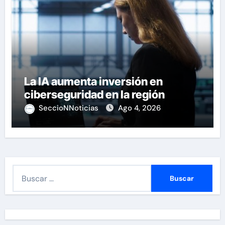
La IA aumenta inversión en
ciberseguridad en la región
SeccioNNoticias
Ago 4, 2026
B
u
s
c