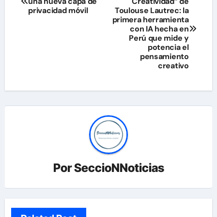
una nueva capa de
Creatividad” de
de
privacidad móvil
Toulouse Lautrec: la
primera herramienta
entradas
con IA hecha en
Perú que mide y
potencia el
pensamiento
creativo
Por
SeccioNNoticias