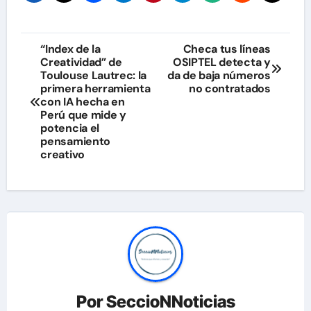
Navegación
“Index de la
Checa tus líneas
Creatividad” de
OSIPTEL detecta y
de
Toulouse Lautrec: la
da de baja números
primera herramienta
no contratados
entradas
con IA hecha en
Perú que mide y
potencia el
pensamiento
creativo
Por
SeccioNNoticias