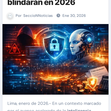
blindarán en 2026
Por
SeccioNNoticias
Ene 30, 2026
Lima, enero de 2026.- En un contexto marcado
por el avance acelerado de la
inteligencia