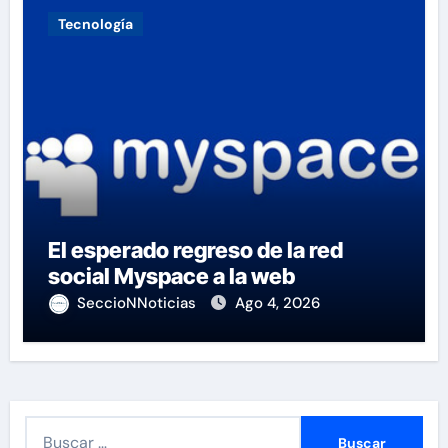
Tecnología
El esperado regreso de la red
social Myspace a la web
SeccioNNoticias
Ago 4, 2026
B