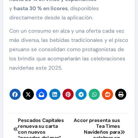
y
hasta 30 % en licores
, disponibles
directamente desde la aplicación.
Con un consumo en alza y una oferta cada vez
más diversa, las bebidas tradicionales y el pisco
peruano se consolidan como protagonistas de
los brindis que acompañarán las celebraciones
navideñas este 2025.
Navegación
Pescados Capitales
Accor presenta sus
renueva su carta
Tea Times
de
con nuevos
Navideños para
“pecados del mar”
celebrar en