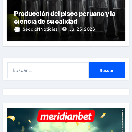
Producción del pisco peruano y la
ciencia de su calidad
SeccioNNoticias
Jul 25, 2026
B
u
s
c
a
r
: