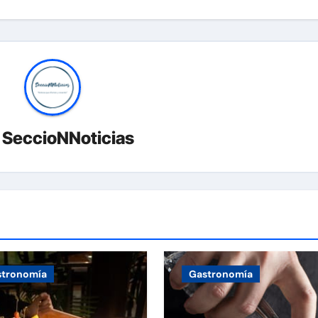
r
SeccioNNoticias
stronomía
Gastronomía