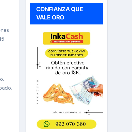
CONFIANZA QUE
VALE ORO
ones
45
o,
bado,