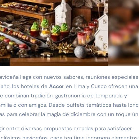
año, los hoteles de
Accor
en Lima y Cusco ofrecen una
e combinan tradición, gastronomía de temporada y
familia o con amigos. Desde buffets temáticos hasta lon
vas para celebrar la magia de diciembre con un toque ún
ir entre diversas propuestas creadas para satisfacer
s clásicos navideños, cada tea time incorpora elementos