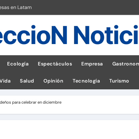
esas en Latam
 con leña
ccioN Notic
ncer de hígado
emisiones de GEI en sus operaciones
robo de celular según OSIPTEL
Ecología
Espectáculos
Empresa
Gastronom
a: guía para las familias
 Vida
Salud
Opinión
Tecnología
Turismo
stal: ¡Descarga la app de Meridianbet y gana una jugada gratis 
 inspirado en la fuerza de un volcán
deños para celebrar en diciembre
l Perú