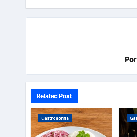
entradas
Po
Related Post
Gastronomía
Ga