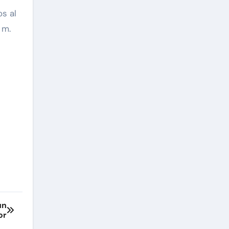
s al
 m.
un
or