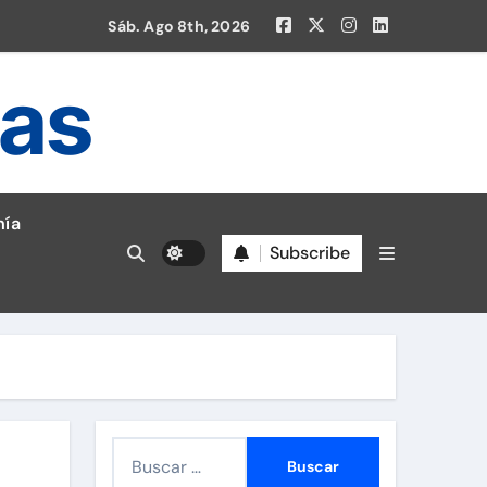
Sáb. Ago 8th, 2026
ias
ía
Subscribe
en la Liga 1!
B
u