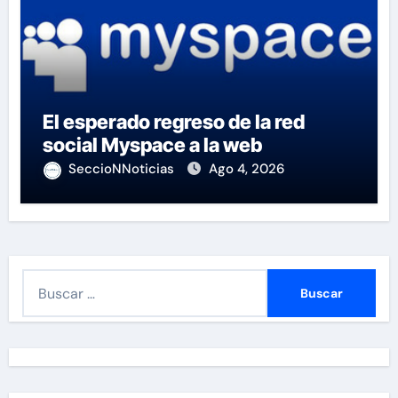
El esperado regreso de la red
social Myspace a la web
SeccioNNoticias
Ago 4, 2026
B
u
s
c
a