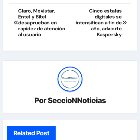
Navegación
Claro, Movistar,
Cinco estafas
Entel y Bitel
digitales se
de
desaprueban en
intensifican a fin de
rapidez de atención
año, advierte
entradas
al usuario
Kaspersky
Por
SeccioNNoticias
Related Post