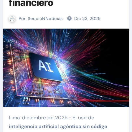
financiero
Por
SeccioNNoticias
Dic 23, 2025
Lima, diciembre de 2025.- El uso de
inteligencia artificial agéntica sin código