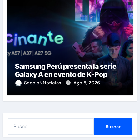
Samsung Perú presenta la serie
Galaxy A en evento de K-Pop
SeccioNNoticias
Ago 5, 2026
B
u
s