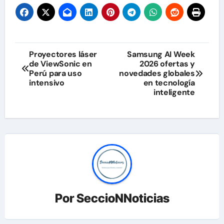
Navegación
Proyectores láser
Samsung AI Week
de ViewSonic en
2026 ofertas y
de
Perú para uso
novedades globales
intensivo
en tecnología
entradas
inteligente
Por
SeccioNNoticias