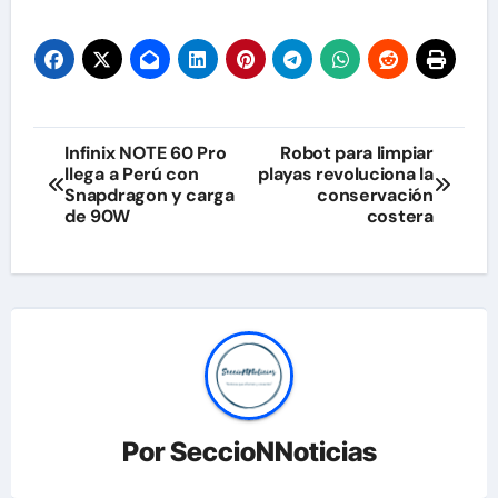
Navegación
Infinix NOTE 60 Pro
Robot para limpiar
llega a Perú con
playas revoluciona la
de
Snapdragon y carga
conservación
de 90W
costera
entradas
Por
SeccioNNoticias