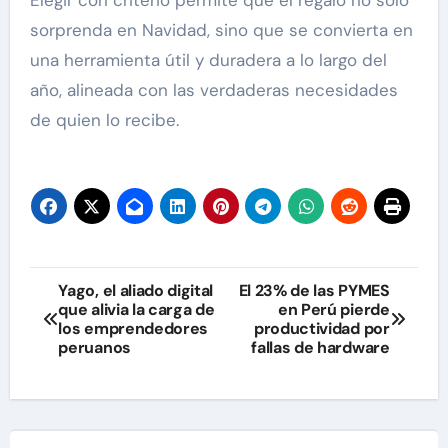
Elegir con criterio permite que el regalo no solo
sorprenda en Navidad, sino que se convierta en
una herramienta útil y duradera a lo largo del
año, alineada con las verdaderas necesidades
de quien lo recibe.
Navegación
Yago, el aliado digital
El 23% de las PYMES
que alivia la carga de
en Perú pierde
de
los emprendedores
productividad por
peruanos
fallas de hardware
entradas