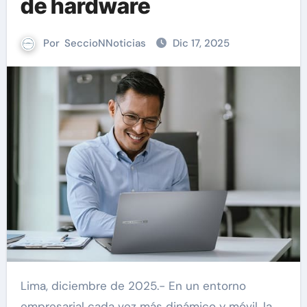
de hardware
Por
SeccioNNoticias
Dic 17, 2025
Lima, diciembre de 2025.- En un entorno
empresarial cada vez más dinámico y móvil, la