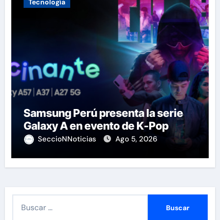
Tecnología
Samsung Perú presenta la serie
Galaxy A en evento de K-Pop
SeccioNNoticias
Ago 5, 2026
B
u