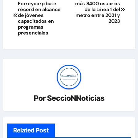
Ferreycorp bate
más 8400 usuarios
de
récord en alcance
de la Línea 1 del
de jóvenes
metro entre 2021 y
entradas
capacitados en
2023
programas
presenciales
Por
SeccioNNoticias
Related Post