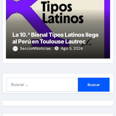
La 10.ª Bienal Tipos Latinos llega
al Perú en Toulouse Lautrec
SeccioNNoticias
Ago 5, 2026
B
u
s
c
a