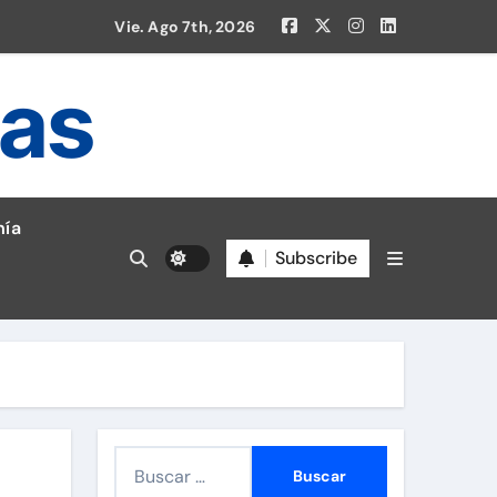
Vie. Ago 7th, 2026
ias
ía
Subscribe
en la Liga 1!
B
u