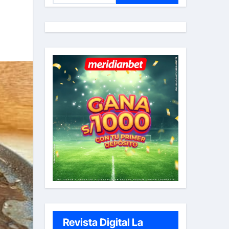
s
c
a
r
:
Revista Digital La