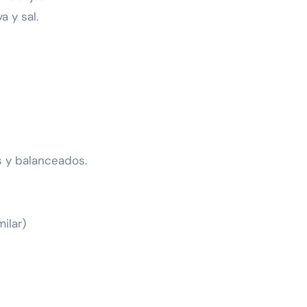
a y sal.
s y balanceados.
ilar)