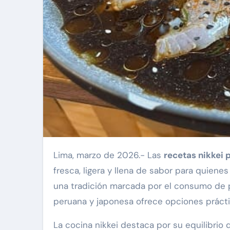
Lima, marzo de 2026.- Las
recetas nikkei
fresca, ligera y llena de sabor para quien
una tradición marcada por el consumo de p
peruana y japonesa ofrece opciones práctica
La cocina nikkei destaca por su equilibrio