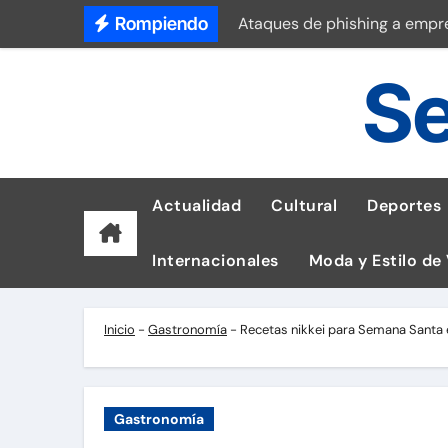
Saltar
Rompiendo
Ataques de phishing a empr
al
Hogares rurales aún cocinan
contenido
Se
Prevención y riesgos del cá
Tetra Pak reduce un 56% de 
Recuperación de línea tras 
Actualidad
Cultural
Deportes
Dudas sobre lactancia matern
Internacionales
Moda y Estilo de
Universitario vs Sporting Cri
Así luce el reloj de G-SHOCK
Inicio
-
Gastronomía
-
Recetas nikkei para Semana Santa 
Tiempos de exportación en e
Gastronomía