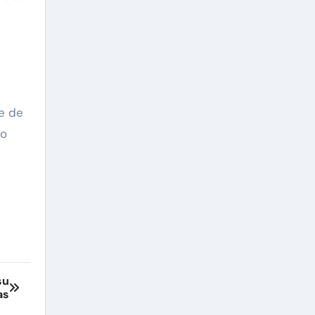
e de
io
su
as