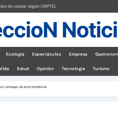
robo de celular según OSIPTEL
a: guía para las familias
ccioN Notic
stal: ¡Descarga la app de Meridianbet y gana una jugada gratis 
 inspirado en la fuerza de un volcán
entrega 1,600 equipos educativos
Ecología
Espectáculos
Empresa
Gastronom
ogía impulsa la salud materna
 Vida
Salud
Opinión
Tecnología
Turismo
las por ignorar distancias de seguridad
llega al Perú en Toulouse Lautrec
nco ventajas de esta tendencia
emisiones de GEI en sus operaciones