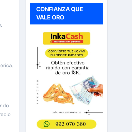
CONFIANZA QUE
VALE ORO
s
érica,
ándo
recio