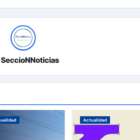
r
SeccioNNoticias
ualidad
Actualidad