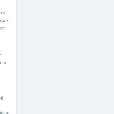
a y
 que,
yor
r
do a
ng
sico.