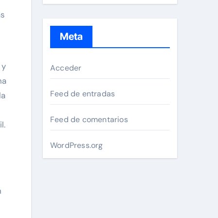
as
Meta
 y
Acceder
na
Feed de entradas
la
Feed de comentarios
l.
WordPress.org
n