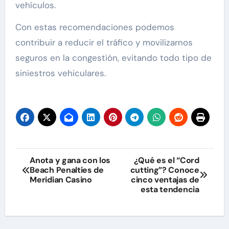
vehículos.
Con estas recomendaciones podemos
contribuir a reducir el tráfico y movilizarnos
seguros en la congestión, evitando todo tipo de
siniestros vehiculares.
Navegación
Anota y gana con los
¿Qué es el “Cord
Beach Penalties de
cutting”? Conoce
de
Meridian Casino
cinco ventajas de
esta tendencia
entradas