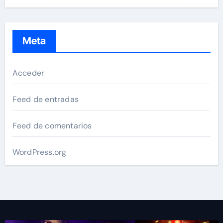
Meta
Acceder
Feed de entradas
Feed de comentarios
WordPress.org