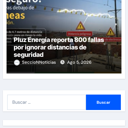
Pluz Energía reporta 800 fallas
por ignorar distancias de
seguridad
SeccioNNoticias
Ago 5, 2026
B
u
s
c