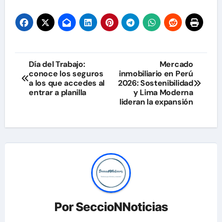
Navegación
Día del Trabajo:
Mercado
conoce los seguros
inmobiliario en Perú
de
a los que accedes al
2026: Sostenibilidad
entrar a planilla
y Lima Moderna
entradas
lideran la expansión
Por
SeccioNNoticias