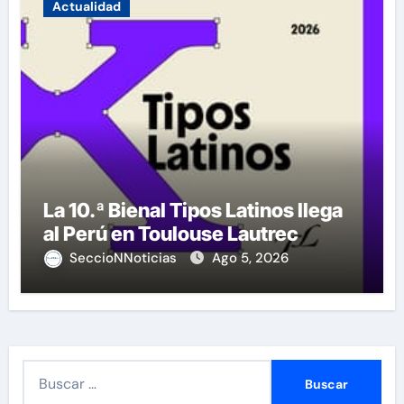
Actualidad
La 10.ª Bienal Tipos Latinos llega
al Perú en Toulouse Lautrec
SeccioNNoticias
Ago 5, 2026
B
u