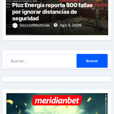
Pluz Energía reporta 800 fallas
por ignorar distancias de
seguridad
SeccioNNoticias
Ago 5, 2026
B
u
s
c
a
r
: