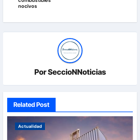
combustibles
entradas
nocivos
Por
SeccioNNoticias
Related Post
Actualidad