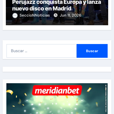
Perujazz conquista Europa y lanza
nuevo disco en Madrid
SeccioNNoticias
Jun 11, 2026
B
u
s
c
a
r
: