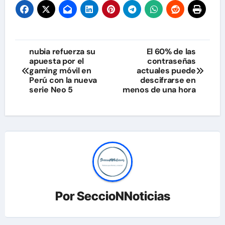
Navegación
nubia refuerza su
El 60% de las
apuesta por el
contraseñas
de
gaming móvil en
actuales puede
Perú con la nueva
descifrarse en
entradas
serie Neo 5
menos de una hora
Por
SeccioNNoticias