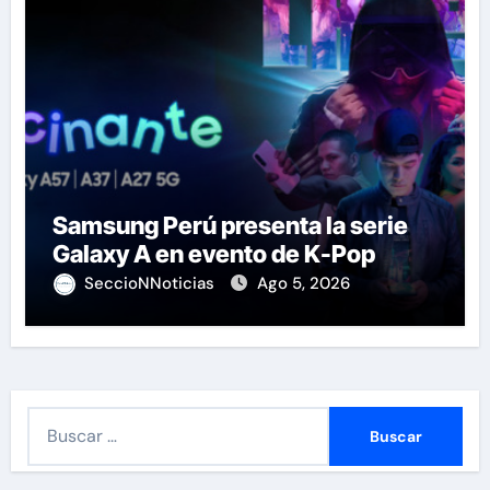
Samsung Perú presenta la serie
Galaxy A en evento de K-Pop
SeccioNNoticias
Ago 5, 2026
B
u
s