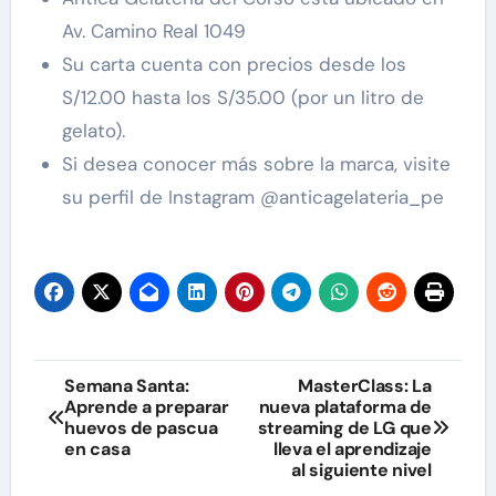
Av. Camino Real 1049
Su carta cuenta con precios desde los
S/12.00 hasta los S/35.00 (por un litro de
gelato).
Si desea conocer más sobre la marca, visite
su perfil de Instagram @anticagelateria_pe
Navegación
Semana Santa:
MasterClass: La
Aprende a preparar
nueva plataforma de
de
huevos de pascua
streaming de LG que
en casa
lleva el aprendizaje
entradas
al siguiente nivel