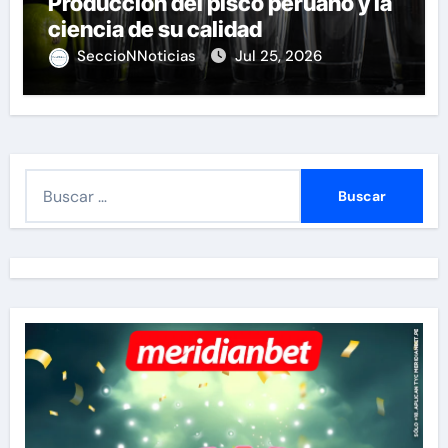
Producción del pisco peruano y la
ciencia de su calidad
SeccioNNoticias
Jul 25, 2026
B
u
s
c
a
r
: