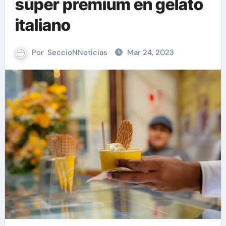
súper premium en gelato
italiano
Por
SeccioNNoticias
Mar 24, 2023