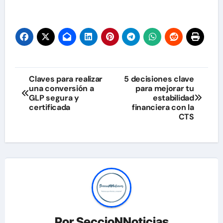
Navegación
Claves para realizar
5 decisiones clave
una conversión a
para mejorar tu
de
GLP segura y
estabilidad
certificada
financiera con la
entradas
CTS
Por
SeccioNNoticias