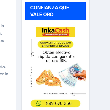
CONFIANZA QUE
VALE ORO
la
.
des
rizar
r la