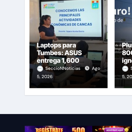
Laptops para
Plu
Tumbes: ASUS
800
entrega 1,600
ign
equipos educativos
de 
SeccioNNoticias
Ago
5, 2026
5, 2