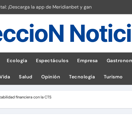
stal: ¡Descarga la app de Meridianbet y gana una jugada gratis 
 inspirado en la fuerza de un volcán
ccioN Notic
entrega 1,600 equipos educativos
ogía impulsa la salud materna
las por ignorar distancias de seguridad
Ecología
Espectáculos
Empresa
Gastronom
llega al Perú en Toulouse Lautrec
 Vida
Salud
Opinión
Tecnología
Turismo
rie Galaxy A en evento de K-Pop
s en cáncer a nivel nacional
abilidad financiera con la CTS
a: guía para las familias