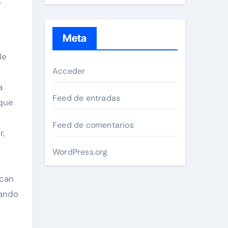
e
Meta
de
Acceder
a
Feed de entradas
 que
Feed de comentarios
r,
WordPress.org
zcan
zando