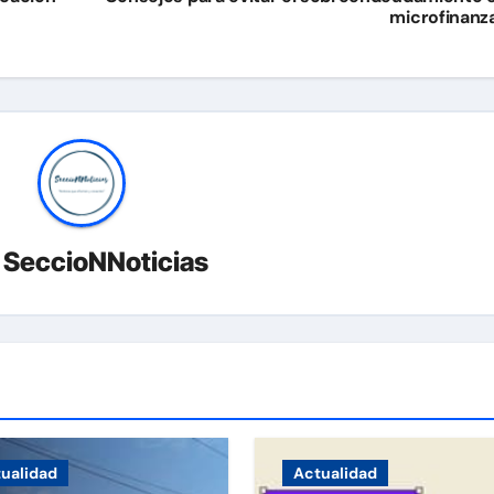
microfinanz
r
SeccioNNoticias
ualidad
Actualidad