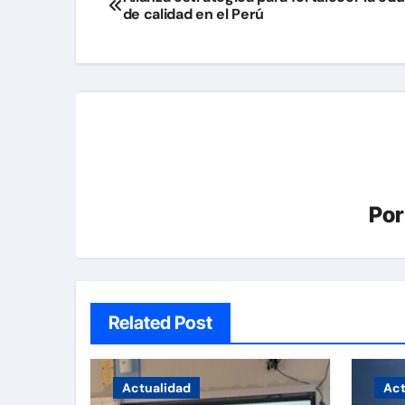
de calidad en el Perú
de
entradas
Po
Related Post
Actualidad
Act