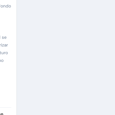
fondo
l se
izar
turo
no
en