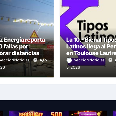
z Energía reporta
La 10.ª Bienal Tipo
 fallas por
Latinos llega al Pe
orar distancias
en Toulouse Lautr
seguridad
SeccioNNoticias
Ago
SeccioNNoticias
026
5, 2026