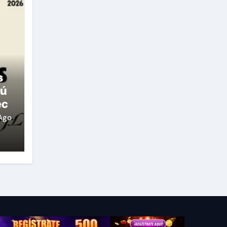
s
rú
ec
Ago