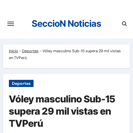
Saltar
al
contenido
SeccioN Noticias
Inicio
-
Deportes
-
Vóley masculino Sub-15 supera 29 mil vistas
en TVPerú
Deportes
Vóley masculino Sub-15
supera 29 mil vistas en
TVPerú