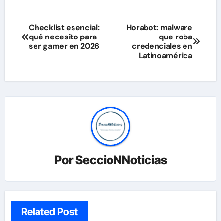
Navegación
Checklist esencial:
Horabot: malware
qué necesito para
que roba
de
ser gamer en 2026
credenciales en
Latinoamérica
entradas
Por
SeccioNNoticias
Related Post