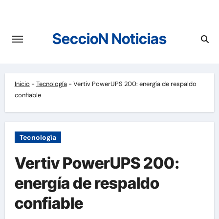
Saltar
al
contenido
SeccioN Noticias
Inicio
-
Tecnología
-
Vertiv PowerUPS 200: energía de respaldo
confiable
Tecnología
Vertiv PowerUPS 200:
energía de respaldo
confiable