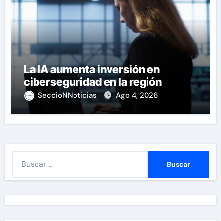
La IA aumenta inversión en
ciberseguridad en la región
SeccioNNoticias
Ago 4, 2026
B
u
s
c
a