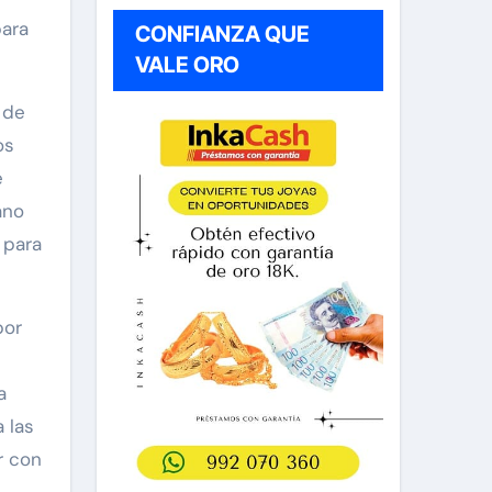
para
CONFIANZA QUE
VALE ORO
 de
os
e
ano
 para
por
a
a las
r con