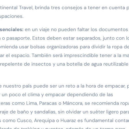
tinental Travel, brinda tres consejos a tener en cuenta 
upaciones.
esenciales:
en un viaje no pueden faltar los documentos
a o pasaporte. Estos deben estar separados, junto con l
omienda usar bolsas organizadoras para dividir la ropa d
ar el espacio. También será imprescindible tener a la m
 repelente de insectos y una botella de agua reutilizable
e nuestro país puede ser un reto a la hora de empacar, 
ar un poco el clima y empacar dependiendo de las
steras como Lima, Paracas o Máncora, se recomienda rop
, traje de baño y sandalias, sin olvidar un suéter ligero par
inos como Cusco, Arequipa o Huaraz es fundamental conta
alzado de trekking y guantes, además de un termo para