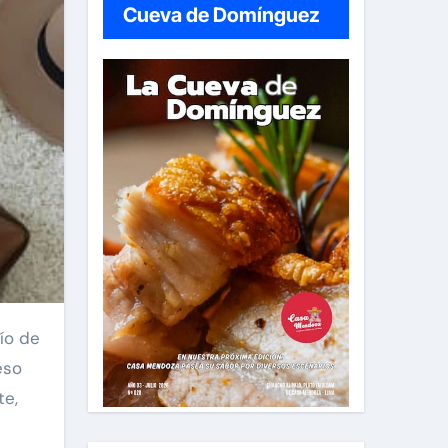
Cueva de Domínguez
eso
te,