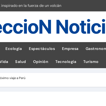
 inspirado en la fuerza de un volcán
entrega 1,600 equipos educativos
ccioN Notic
ogía impulsa la salud materna
las por ignorar distancias de seguridad
llega al Perú en Toulouse Lautrec
Ecología
Espectáculos
Empresa
Gastronom
rie Galaxy A en evento de K-Pop
 Vida
Salud
Opinión
Tecnología
Turismo
s en cáncer a nivel nacional
ed social Myspace a la web
róximo viaje a Perú
stal: ¡Descarga la app de Meridianbet y gana una jugada gratis 