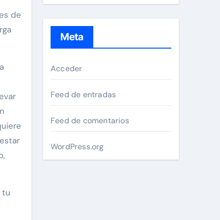
des de
rga
Meta
a
Acceder
Feed de entradas
evar
un
Feed de comentarios
quiere
estar
WordPress.org
o,
 tu