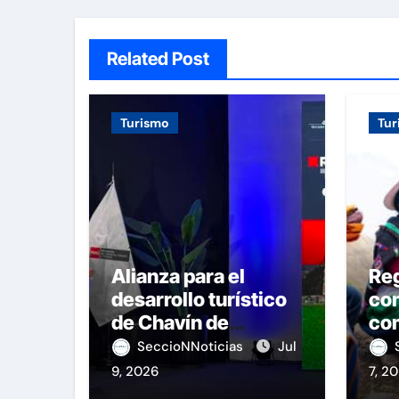
Related Post
Turismo
Tur
Alianza para el
Re
desarrollo turístico
con
de Chavín de
com
Huántar
Pe
SeccioNNoticias
Jul
9, 2026
7, 2