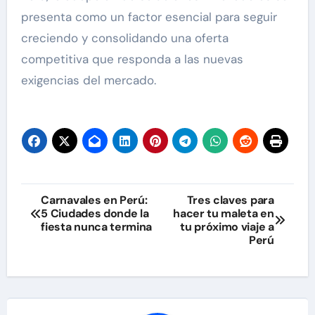
presenta como un factor esencial para seguir
creciendo y consolidando una oferta
competitiva que responda a las nuevas
exigencias del mercado.
Navegación
Carnavales en Perú:
Tres claves para
5 Ciudades donde la
hacer tu maleta en
de
fiesta nunca termina
tu próximo viaje a
Perú
entradas