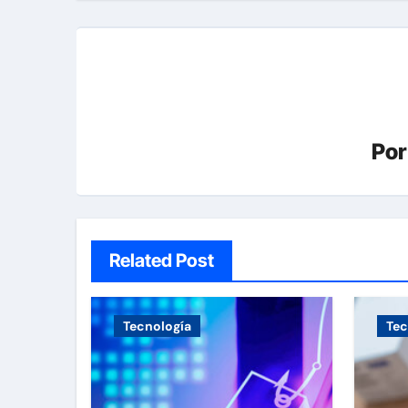
Po
Related Post
Tecnología
Tec