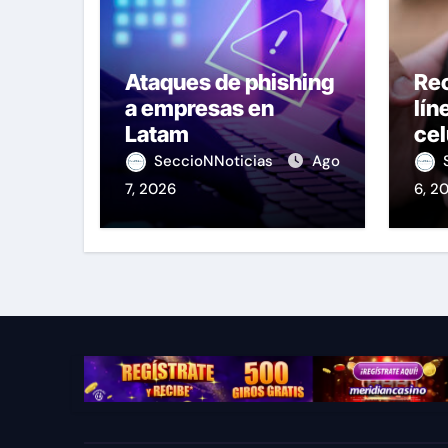
Ataques de phishing
Re
a empresas en
lín
Latam
cel
OS
SeccioNNoticias
Ago
7, 2026
6, 2