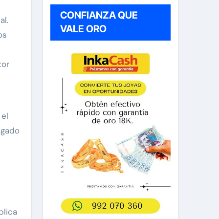
CONFIANZA QUE
al.
VALE ORO
os
tor
 el
regado
plica