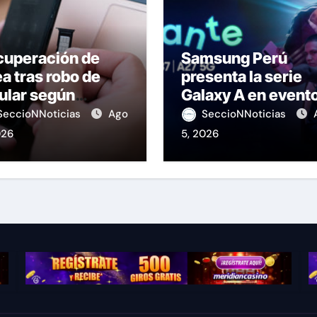
cuperación de
Samsung Perú
ea tras robo de
presenta la serie
ular según
Galaxy A en event
IPTEL
de K-Pop
SeccioNNoticias
Ago
SeccioNNoticias
026
5, 2026