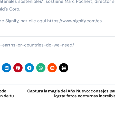
eriales sostenibles”, sostiene Marc Pochert, director s
ld’s Corp.
 Signify, haz clic aquí https://www.signify.com/es-
y-earths-or-countries-do-we-need/
odo
Captura la magia del Año Nuevo: consejos pa
n de tu
lograr fotos nocturnas increíbl