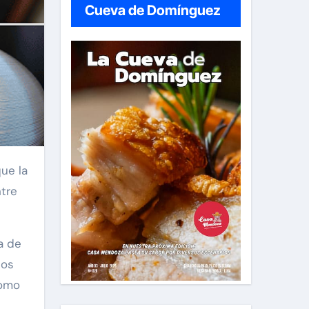
Cueva de Domínguez
ntre
ia de
ños
como