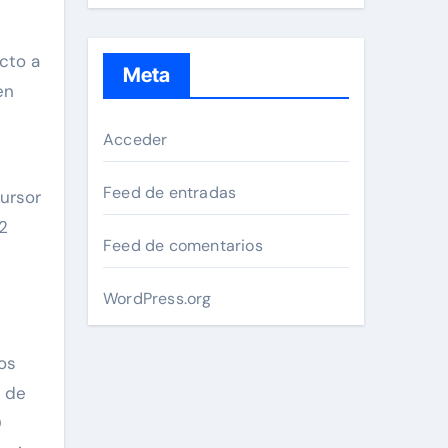
cto a
Meta
en
Acceder
Feed de entradas
cursor
42
Feed de comentarios
WordPress.org
os
a de
D