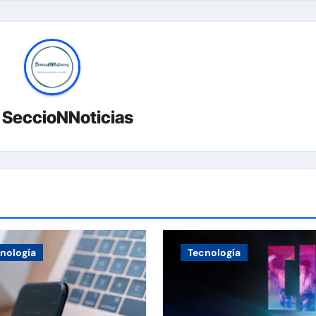
r
SeccioNNoticias
nología
Tecnología