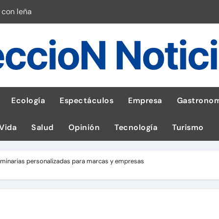
 con leña
ncer de hígado
ccioN Notic
emisiones de GEI en sus operaciones
robo de celular según OSIPTEL
a: guía para las familias
Ecología
Espectáculos
Empresa
Gastronom
stal: ¡Descarga la app de Meridianbet y gana una jugada gratis 
 Vida
Salud
Opinión
Tecnología
Turismo
 inspirado en la fuerza de un volcán
entrega 1,600 equipos educativos
luminarias personalizadas para marcas y empresas
esas en Latam