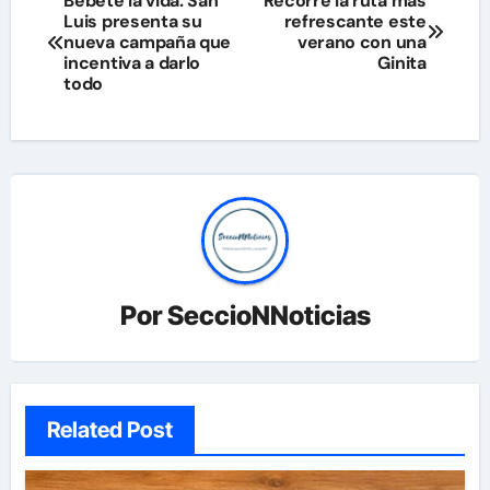
Bébete la vida: San
Recorre la ruta más
Luis presenta su
refrescante este
de
nueva campaña que
verano con una
incentiva a darlo
Ginita
entradas
todo
Por
SeccioNNoticias
Related Post