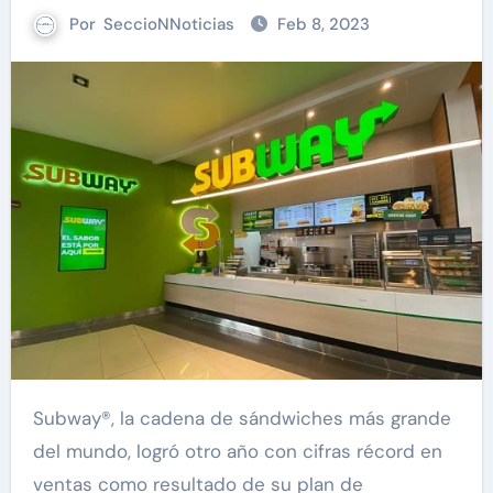
Por
SeccioNNoticias
Feb 8, 2023
Subway®, la cadena de sándwiches más grande
del mundo, logró otro año con cifras récord en
ventas como resultado de su plan de