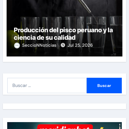
Producción del pisco peruano y la
ciencia de su calidad
SeccioNNoticias
Jul 25, 2026
B
u
s
c
a
r