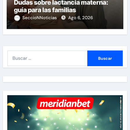
Dudas sobre lactancia materna:
guía para las familias
SeccioNNoticias
Ago 6, 2026
B
u
s
c
a
r
: