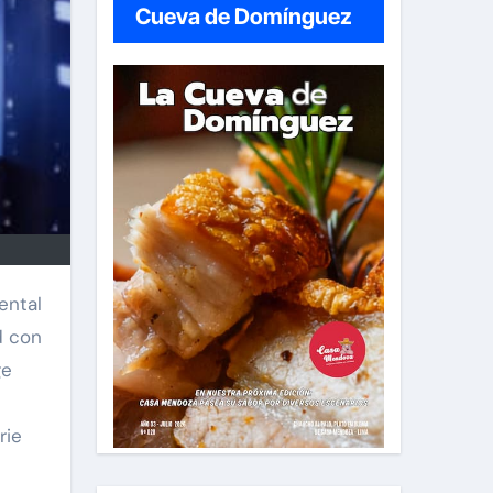
Cueva de Domínguez
d con
ge
rie