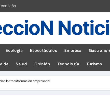
 con leña
ncer de hígado
ccioN Notic
emisiones de GEI en sus operaciones
robo de celular según OSIPTEL
a: guía para las familias
Ecología
Espectáculos
Empresa
Gastronom
stal: ¡Descarga la app de Meridianbet y gana una jugada gratis 
 Vida
Salud
Opinión
Tecnología
Turismo
 inspirado en la fuerza de un volcán
entrega 1,600 equipos educativos
cian la transformación empresarial
esas en Latam