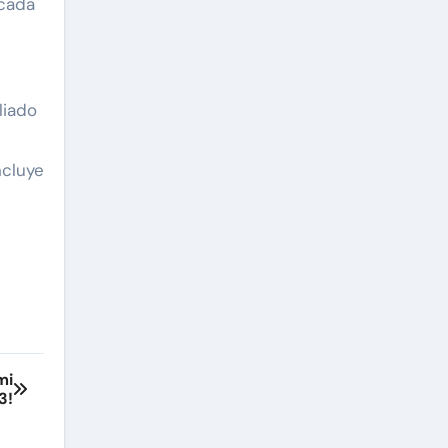
 cada
liado
ncluye
mi
3!