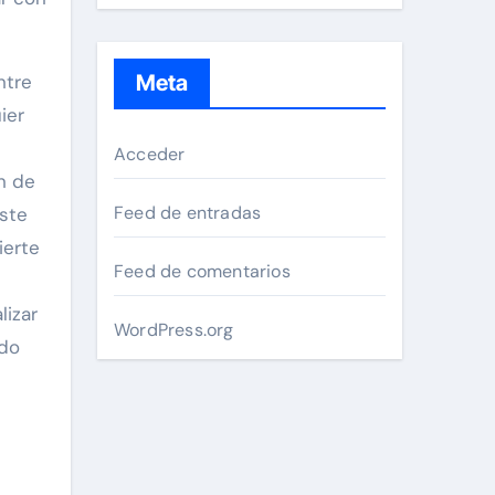
ntre
Meta
ier
Acceder
ón de
Feed de entradas
este
ierte
Feed de comentarios
lizar
WordPress.org
ndo