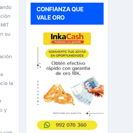
jando
CONFIANZA QUE
pción
VALE ORO
 MIT
on su
ación
os
cia la
r
o y
ar con