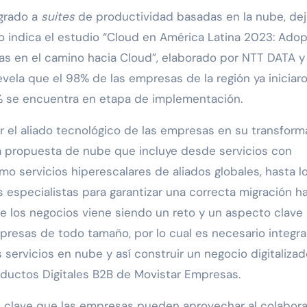
igrado a
suites
de productividad basadas en la nube, de
 lo indica el estudio “Cloud en América Latina 2023: Ado
s en el camino hacia Cloud”, elaborado por NTT DATA y
ela que el 98% de las empresas de la región ya iniciar
% se encuentra en etapa de implementación.
r el aliado tecnológico de las empresas en su transform
ida propuesta de nube que incluye desde servicios con
omo servicios hiperescalares de aliados globales, hasta l
 especialistas para garantizar una correcta migración ha
e los negocios viene siendo un reto y un aspecto clave
mpresas de todo tamaño, por lo cual es necesario integra
servicios en nube y así construir un negocio digitalizad
Productos Digitales B2B de Movistar Empresas.
os clave que las empresas pueden aprovechar al colabor