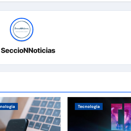
r
SeccioNNoticias
nología
Tecnología