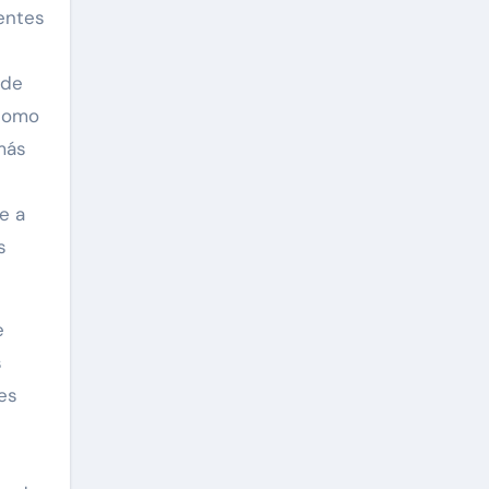
ientes
 de
 como
 más
e a
s
e
s
es