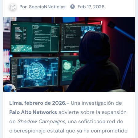
Por
SeccioNNoticias
Feb 17, 2026
Lima, febrero de 2026.-
Una investigación de
Palo Alto Networks
advierte sobre la expansión
de
Shadow Campaigns
, una sofisticada red de
ciberespionaje estatal que ya ha comprometido