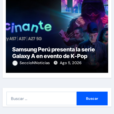
Samsung Perú presenta la serie
Galaxy A en evento de K-Pop
SeccioNNoticias
Ago 5, 2026
B
u
s