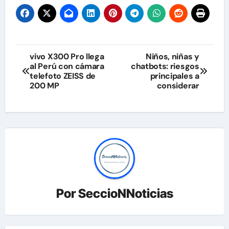
Navegación
vivo X300 Pro llega
Niños, niñas y
al Perú con cámara
chatbots: riesgos
de
telefoto ZEISS de
principales a
200 MP
considerar
entradas
Por
SeccioNNoticias