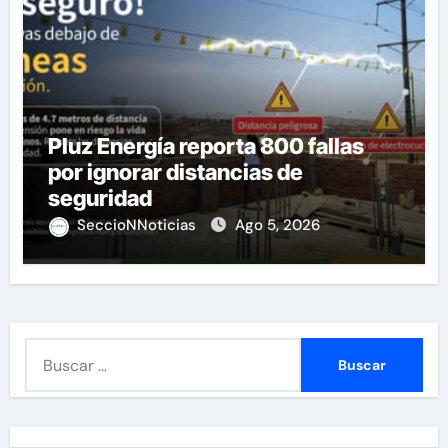
Pluz Energía reporta 800 fallas
por ignorar distancias de
seguridad
SeccioNNoticias
Ago 5, 2026
B
u
s
c