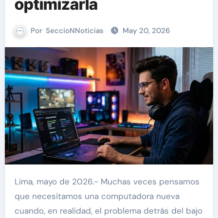
optimizarla
Por
SeccioNNoticias
May 20, 2026
Lima, mayo de 2026.- Muchas veces pensamos
que necesitamos una computadora nueva
cuando, en realidad, el problema detrás del bajo