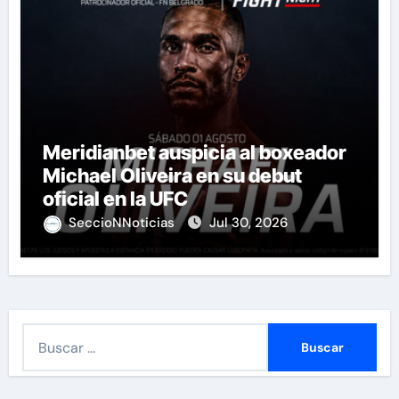
Meridianbet auspicia al boxeador
Michael Oliveira en su debut
oficial en la UFC
SeccioNNoticias
Jul 30, 2026
B
u
s