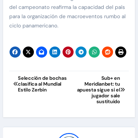
del campeonato reafirma la capacidad del país
para la organización de macroeventos rumbo al
ciclo panamericano.
Navegación
Selección de bochas
Sub+ en
clasifica al Mundial
Meridianbet: tu
de
Estilo Zerbín
apuesta sigue si el
jugador sale
entradas
sustituido