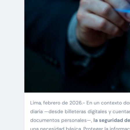
Lima, febrero de 2026.- En un contexto donde el celular se ha convertido en una extensión de la vida
diaria —desde billeteras digitales y cuenta
documentos personales—,
la seguridad d
una necesidad básica. Proteger la informa