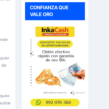
CONFIANZA QUE
VALE ORO
uede
quier
s de
oqueo
sultar