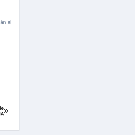
án al
de
IA