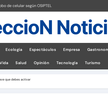
robo de celular según OSIPTEL
a: guía para las familias
ccioN Notic
stal: ¡Descarga la app de Meridianbet y gana una jugada gratis 
 inspirado en la fuerza de un volcán
entrega 1,600 equipos educativos
Ecología
Espectáculos
Empresa
Gastronom
ogía impulsa la salud materna
 Vida
Salud
Opinión
Tecnología
Turismo
las por ignorar distancias de seguridad
llega al Perú en Toulouse Lautrec
lave que debes activar
emisiones de GEI en sus operaciones