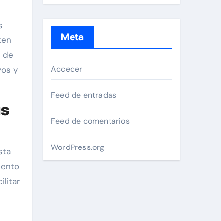
s
Meta
ten
o de
Acceder
vos y
Feed de entradas
us
Feed de comentarios
WordPress.org
sta
iento
litar