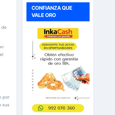
CONFIANZA QUE
VALE ORO
a de
un
el
o por
n sus