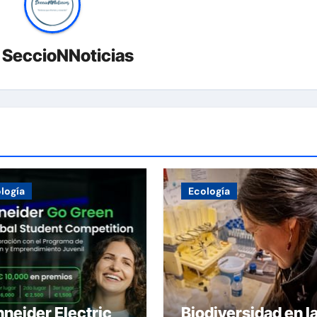
r
SeccioNNoticias
logía
Ecología
neider Electric
Biodiversidad en l