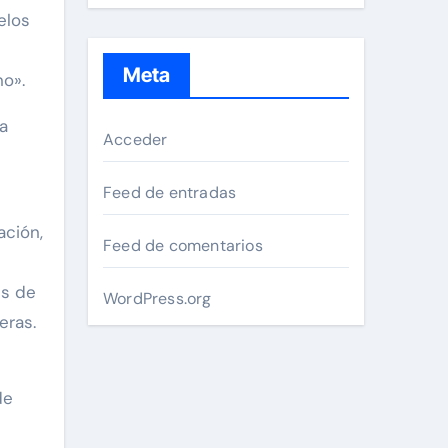
elos
Meta
no».
a
Acceder
Feed de entradas
ación,
Feed de comentarios
es de
WordPress.org
eras.
de