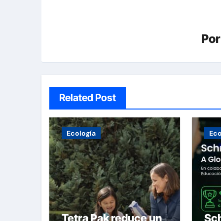
Po
Related Post
Ecología
Eco
Tetra Pak reduce un
Sch