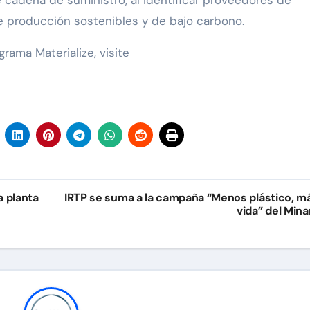
 cadena de suministro, al identificar proveedores de
e producción sostenibles y de bajo carbono.
rama Materialize, visite
a planta
IRTP se suma a la campaña “Menos plástico, m
vida” del Min