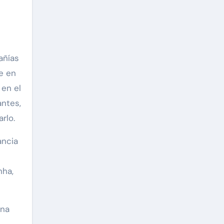
añías
e en
 en el
antes,
rlo.
ancia
nha,
una