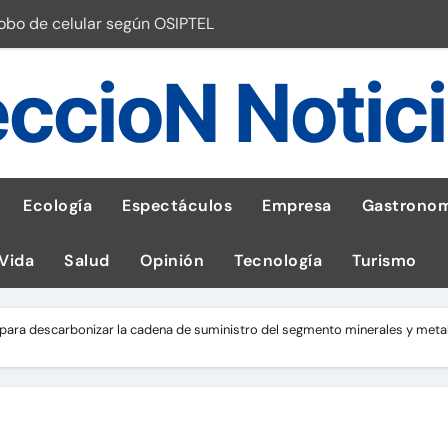
robo de celular según OSIPTEL
a: guía para las familias
ccioN Notic
stal: ¡Descarga la app de Meridianbet y gana una jugada gratis 
 inspirado en la fuerza de un volcán
entrega 1,600 equipos educativos
Ecología
Espectáculos
Empresa
Gastronom
ogía impulsa la salud materna
 Vida
Salud
Opinión
Tecnología
Turismo
las por ignorar distancias de seguridad
llega al Perú en Toulouse Lautrec
bal para descarbonizar la cadena de suministro del segmento minerales y meta
emisiones de GEI en sus operaciones