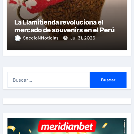
La Llamitienda revoluciona el
mercado de souvenirs en el Perú
SeccioNNoticias
Jul 31, 2026
B
u
s
c
a
r
: