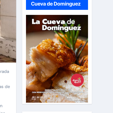
Cueva de Domínguez
orada
cas de
an