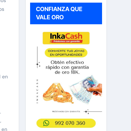
dos
CONFIANZA QUE
os
VALE ORO
l en
.
,
e en