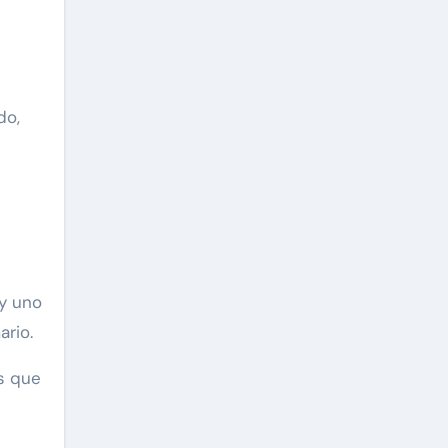
do,
 y uno
rio.
as que