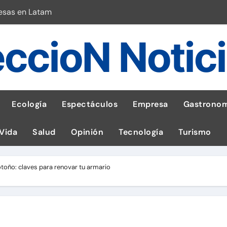
esas en Latam
 con leña
ccioN Notic
ncer de hígado
emisiones de GEI en sus operaciones
robo de celular según OSIPTEL
Ecología
Espectáculos
Empresa
Gastronom
a: guía para las familias
 Vida
Salud
Opinión
Tecnología
Turismo
stal: ¡Descarga la app de Meridianbet y gana una jugada gratis 
 inspirado en la fuerza de un volcán
toño: claves para renovar tu armario
l Perú