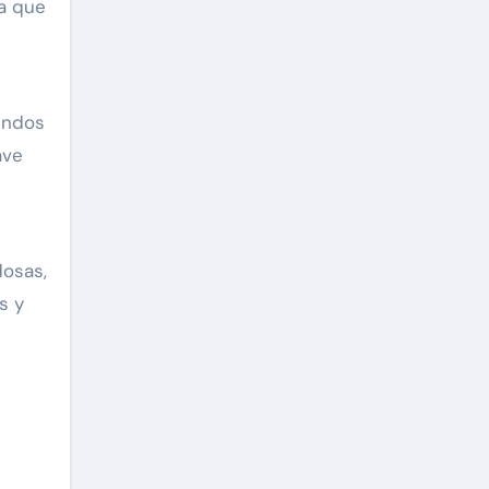
ya que
undos
ave
dosas,
s y