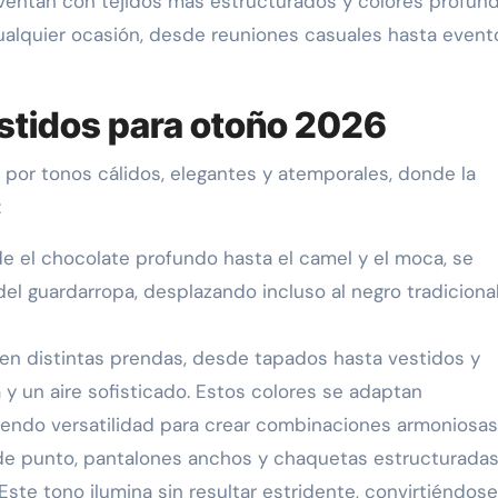
ventan con tejidos más estructurados y colores profun
cualquier ocasión, desde reuniones casuales hasta event
estidos para otoño 2026
por tonos cálidos, elegantes y atemporales, donde la
:
e el chocolate profundo hasta el camel y el moca, se
l guardarropa, desplazando incluso al negro tradiciona
 en distintas prendas, desde tapados hasta vestidos y
 y un aire sofisticado. Estos colores se adaptan
iendo versatilidad para crear combinaciones armoniosas
de punto, pantalones anchos y chaquetas estructuradas
 Este tono ilumina sin resultar estridente, convirtiéndos