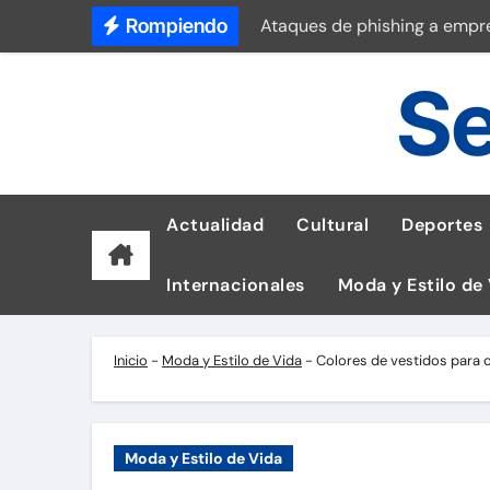
Saltar
Rompiendo
Ataques de phishing a empr
al
Hogares rurales aún cocinan
contenido
Se
Prevención y riesgos del cá
Tetra Pak reduce un 56% de 
Recuperación de línea tras 
Actualidad
Cultural
Deportes
Dudas sobre lactancia matern
Internacionales
Moda y Estilo de
Universitario vs Sporting Cri
Así luce el reloj de G-SHOCK
Inicio
-
Moda y Estilo de Vida
-
Colores de vestidos para o
Tiempos de exportación en e
Moda y Estilo de Vida