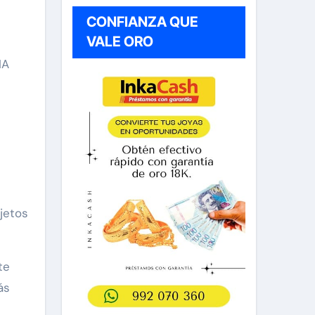
CONFIANZA QUE
VALE ORO
IA
jetos
te
ás