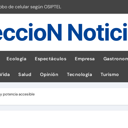
robo de celular según OSIPTEL
a: guía para las familias
ccioN Notic
stal: ¡Descarga la app de Meridianbet y gana una jugada gratis 
 inspirado en la fuerza de un volcán
entrega 1,600 equipos educativos
Ecología
Espectáculos
Empresa
Gastronom
ogía impulsa la salud materna
 Vida
Salud
Opinión
Tecnología
Turismo
las por ignorar distancias de seguridad
llega al Perú en Toulouse Lautrec
y potencia accesible
emisiones de GEI en sus operaciones