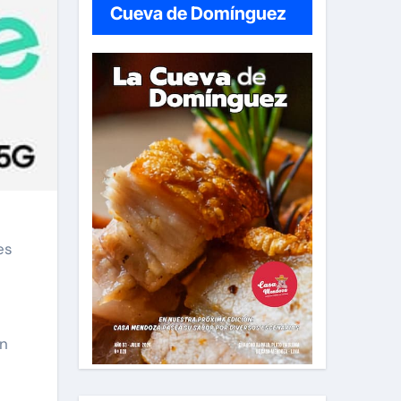
Cueva de Domínguez
es
an