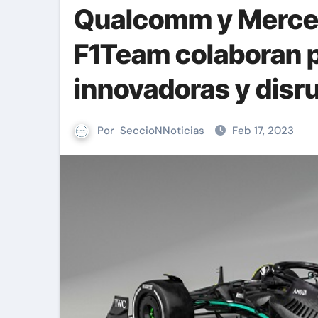
Qualcomm y Merc
F1Team colaboran p
innovadoras y disr
Por
SeccioNNoticias
Feb 17, 2023