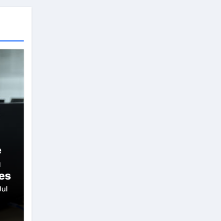
e
n
les
Jul