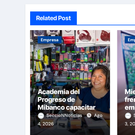
Related Post
Empresa
Em
Academia del
Mie
Progreso de
fre
Mibanco capacitará
em
a emprendedores
el 
SeccioNNoticias
Ago
4, 2026
3, 2