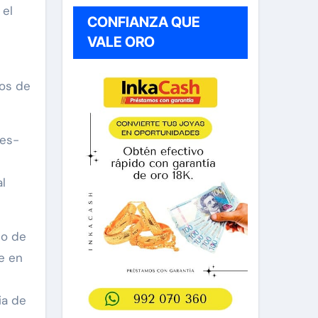
 el
CONFIANZA QUE
VALE ORO
os de
des-
l
po de
e en
ia de