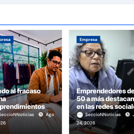
presa
Empresa
do al fracaso
Emprendedores d
na
50 a más destaca
prendimientos en
en las redes socia
Perú
SeccioNNoticias
Ago
SeccioNNoticias
026
24, 2026