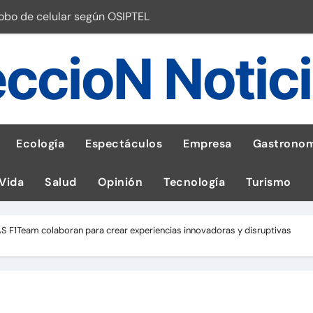
robo de celular según OSIPTEL
a: guía para las familias
ccioN Notic
stal: ¡Descarga la app de Meridianbet y gana una jugada gratis 
 inspirado en la fuerza de un volcán
entrega 1,600 equipos educativos
Ecología
Espectáculos
Empresa
Gastronom
ogía impulsa la salud materna
 Vida
Salud
Opinión
Tecnología
Turismo
las por ignorar distancias de seguridad
llega al Perú en Toulouse Lautrec
Team colaboran para crear experiencias innovadoras y disruptivas
emisiones de GEI en sus operaciones