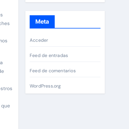
os
Meta
oches
Acceder
amos
Feed de entradas
 a
Feed de comentarios
de
WordPress.org
estros
n
a que