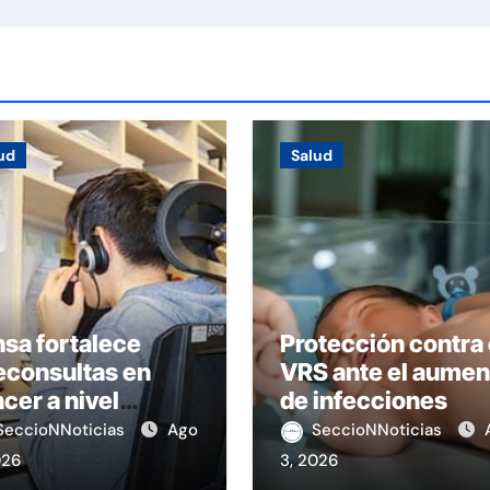
ud
Salud
sa fortalece
Protección contra 
econsultas en
VRS ante el aumen
cer a nivel
de infecciones
ional
SeccioNNoticias
Ago
SeccioNNoticias
026
3, 2026