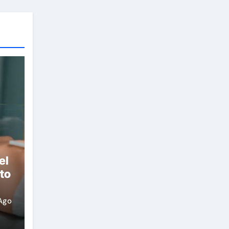
el
to
Ago