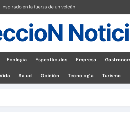
 inspirado en la fuerza de un volcán
entrega 1,600 equipos educativos
ccioN Notic
ogía impulsa la salud materna
las por ignorar distancias de seguridad
llega al Perú en Toulouse Lautrec
Ecología
Espectáculos
Empresa
Gastronom
rie Galaxy A en evento de K-Pop
 Vida
Salud
Opinión
Tecnología
Turismo
s en cáncer a nivel nacional
ed social Myspace a la web
?
stal: ¡Descarga la app de Meridianbet y gana una jugada gratis 