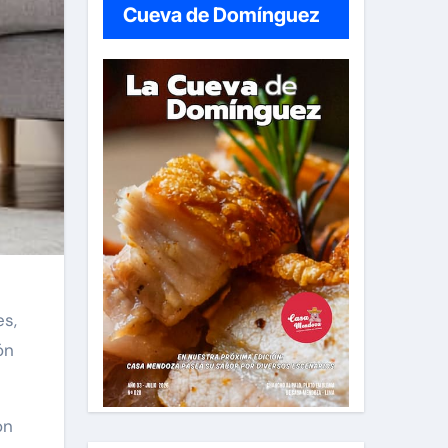
Cueva de Domínguez
es,
ón
on