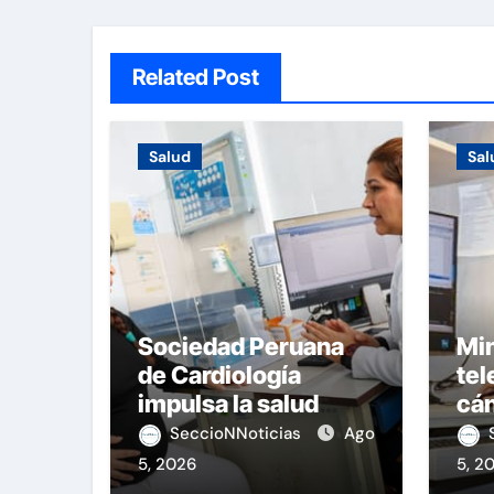
Related Post
Salud
Sal
Sociedad Peruana
Min
de Cardiología
tel
impulsa la salud
cán
materna
nac
SeccioNNoticias
Ago
5, 2026
5, 2