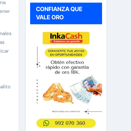
ina
CONFIANZA QUE
tener
VALE ORO
males
as
icar
alito