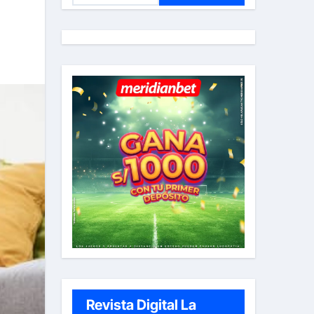
s
c
a
r
:
Revista Digital La