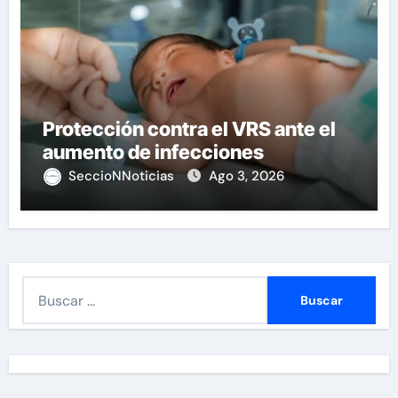
Protección contra el VRS ante el
aumento de infecciones
SeccioNNoticias
Ago 3, 2026
B
u
s
c
a