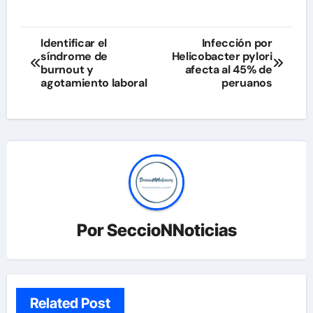
Navegación
Identificar el
Infección por
síndrome de
Helicobacter pylori
de
burnout y
afecta al 45% de
agotamiento laboral
peruanos
entradas
Por
SeccioNNoticias
Related Post