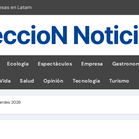
esas en Latam
 con leña
ccioN Notic
ncer de hígado
emisiones de GEI en sus operaciones
robo de celular según OSIPTEL
Ecología
Espectáculos
Empresa
Gastronom
a: guía para las familias
 Vida
Salud
Opinión
Tecnología
Turismo
stal: ¡Descarga la app de Meridianbet y gana una jugada gratis 
 inspirado en la fuerza de un volcán
Verdes 2026
l Perú