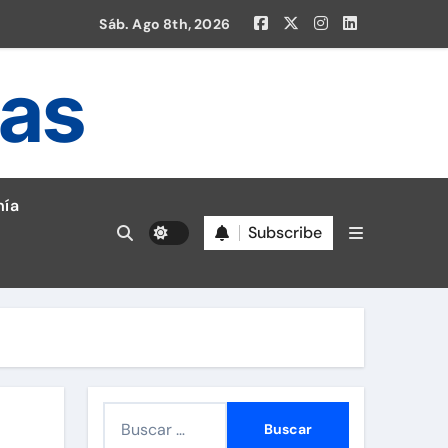
Sáb. Ago 8th, 2026
ias
ía
Subscribe
en la Liga 1!
B
u