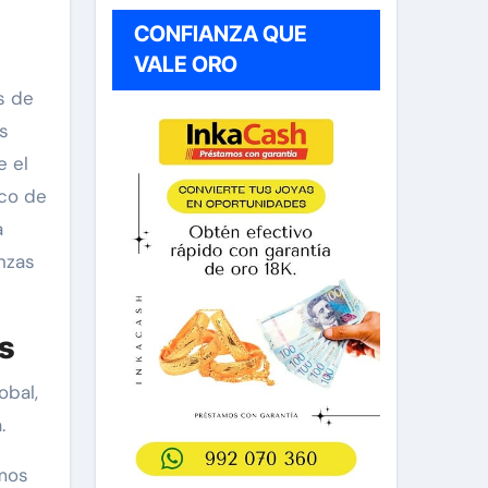
CONFIANZA QUE
VALE ORO
s de
s
e el
co de
a
anzas
s
obal,
.
emos