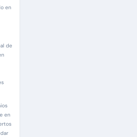
do en
ial de
en
es
ios
re en
ertos
idar