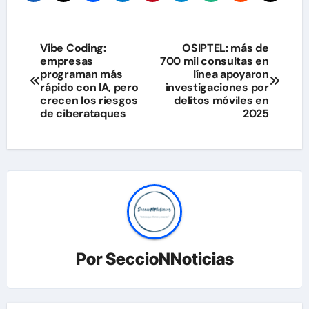
Navegación
Vibe Coding:
OSIPTEL: más de
empresas
700 mil consultas en
de
programan más
línea apoyaron
rápido con IA, pero
investigaciones por
entradas
crecen los riesgos
delitos móviles en
de ciberataques
2025
Por
SeccioNNoticias