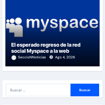
El esperado regreso de la red
social Myspace a la web
SeccioNNoticias
Ago 4, 2026
B
u
s